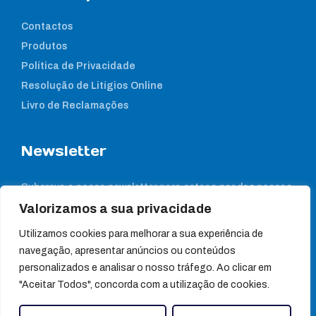
Contactos
Produtos
Política de Privacidade
Resolução de Litígios Online
Livro de Reclamações
Newsletter
Subcreva a nossa newsletter para estar a par das nossas
notícias
Valorizamos a sua privacidade
Utilizamos cookies para melhorar a sua experiência de
navegação, apresentar anúncios ou conteúdos
personalizados e analisar o nosso tráfego. Ao clicar em
"Aceitar Todos", concorda com a utilização de cookies.