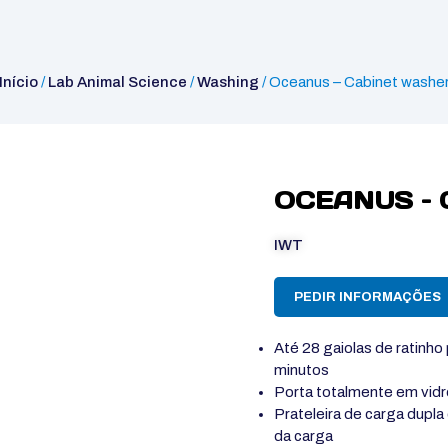
Início
/
Lab Animal Science
/
Washing
/ Oceanus – Cabinet washe
OCEANUS –
IWT
PEDIR INFORMAÇÕES
Até 28 gaiolas de ratinho
minutos
Porta totalmente em vid
Prateleira de carga dupla
da carga