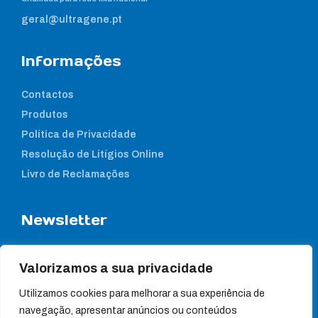
geral@ultragene.pt
Informações
Contactos
Produtos
Política de Privacidade
Resolução de Litígios Online
Livro de Reclamações
Newsletter
Subcreva a nossa newsletter para estar a par das nossas
notícias
Valorizamos a sua privacidade
Utilizamos cookies para melhorar a sua experiência de
navegação, apresentar anúncios ou conteúdos