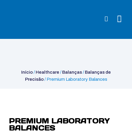
Início
/
Healthcare
/
Balanças
/
Balanças de Precisão
/ Premium
Laboratory Balances
Início
/
Healthcare
/
Balanças
/
Balanças de
Precisão
/ Premium Laboratory Balances
PREMIUM LABORATORY
BALANCES