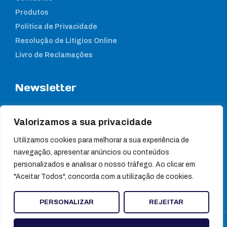
Produtos
Política de Privacidade
Resolução de Litígios Online
Livro de Reclamações
Newsletter
Subcreva a nossa newsletter para estar a par das nossas
notícias
Valorizamos a sua privacidade
Utilizamos cookies para melhorar a sua experiência de
navegação, apresentar anúncios ou conteúdos
personalizados e analisar o nosso tráfego. Ao clicar em
"Aceitar Todos", concorda com a utilização de cookies.
PERSONALIZAR
REJEITAR