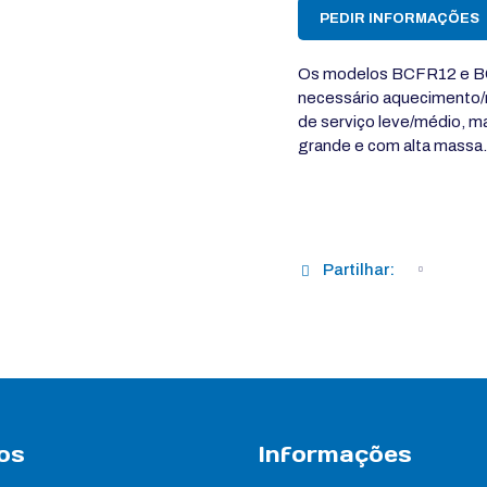
PEDIR INFORMAÇÕES
Os modelos BCFR12 e BC
necessário aquecimento/r
de serviço leve/médio, m
grande e com alta massa.
Partilhar:
os
Informações