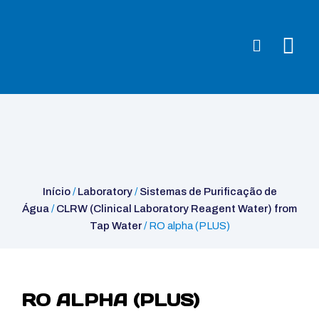
Início
/
Laboratory
/
Sistemas de Purificação de Água
/
CLRW
(Clinical Laboratory Reagent Water) from Tap Water
/ RO alpha
(PLUS)
Início
/
Laboratory
/
Sistemas de Purificação de
Água
/
CLRW (Clinical Laboratory Reagent Water) from
Tap Water
/ RO alpha (PLUS)
RO ALPHA (PLUS)