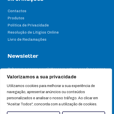
Contactos
Produtos
Política de Privacidade
Resolução de Litígios Online
Livro de Reclamações
Newsletter
Subcreva a nossa newsletter para estar a par das nossas
notícias
Valorizamos a sua privacidade
Utilizamos cookies para melhorar a sua experiência de
navegação, apresentar anúncios ou conteúdos
personalizados e analisar o nosso tráfego. Ao clicar em
"Aceitar Todos", concorda com a utilização de cookies.