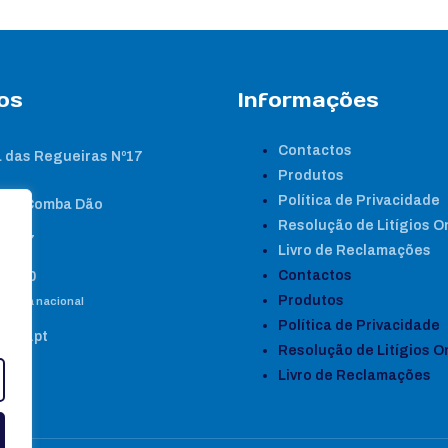
os
Informações
Contactos
 das Regueiras Nº17
Produtos
Política de Privacidade
nta Comba Dão
Resolução de Litígios O
2 267
Livro de Reclamações
Contactos
8 460
Produtos
e fixa nacional
Política de Privacidade
gene.pt
Resolução de Litígios O
Livro de Reclamações