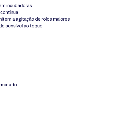
C em incubadoras
contínua
item a agitação de rolos maiores
do sensível ao toque
rmidade