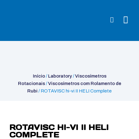
Início
/
Laboratory
/
Viscosímetros Rotacionais
/
Viscosímetros com
Rolamento de Rubi
/ ROTAVISC hi-vi II HELI Complete
Início
/
Laboratory
/
Viscosímetros
Rotacionais
/
Viscosímetros com Rolamento de
Rubi
/ ROTAVISC hi-vi II HELI Complete
ROTAVISC HI-VI II HELI
COMPLETE