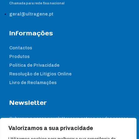
Chamada para rede fixa nacional
geral@ultragene.pt
Informações
Contactos
Produtos
Política de Privacidade
Resolução de Litígios Online
Livro de Reclamações
Newsletter
Subcreva a nossa newsletter para estar a par das nossas
notícias
Valorizamos a sua privacidade