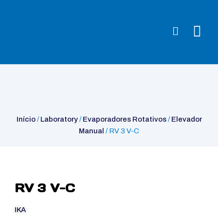
Início
/
Laboratory
/
Evaporadores Rotativos
/
Elevador Manual
/ RV
3 V-C
Início
/
Laboratory
/
Evaporadores Rotativos
/
Elevador
Manual
/ RV 3 V-C
RV 3 V-C
IKA