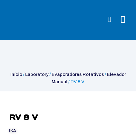
Início
/
Laboratory
/
Evaporadores Rotativos
/
Elevador Manual
/ RV
8 V
Início
/
Laboratory
/
Evaporadores Rotativos
/
Elevador
Manual
/ RV 8 V
RV 8 V
IKA