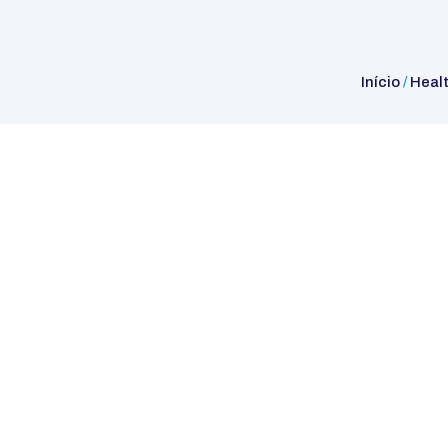
Início
/
Heal