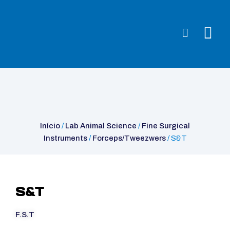
Início
/
Lab Animal Science
/
Fine Surgical
Instruments
/
Forceps/Tweezwers
/ S&T
Início
/
Lab Animal Science
/
Fine Surgical
Instruments
/
Forceps/Tweezwers
/ S&T
S&T
F.S.T