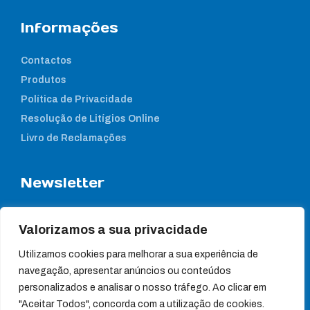
Informações
Contactos
Produtos
Política de Privacidade
Resolução de Litígios Online
Livro de Reclamações
Newsletter
Subcreva a nossa newsletter para estar a par das nossas
notícias
Valorizamos a sua privacidade
Utilizamos cookies para melhorar a sua experiência de
navegação, apresentar anúncios ou conteúdos
personalizados e analisar o nosso tráfego. Ao clicar em
"Aceitar Todos", concorda com a utilização de cookies.