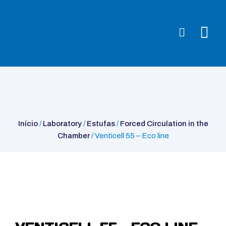
Início
/
Laboratory
/
Estufas
/
Forced Circulation in the
Chamber
/ Venticell 55 – Eco line
Início
/
Laboratory
/
Estufas
/
Forced Circulation in the
Chamber
/ Venticell 55 – Eco line