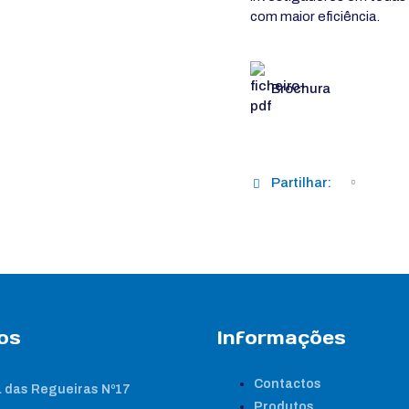
com maior eficiência.
Brochura
Partilhar:
os
Informações
Contactos
 das Regueiras Nº17
Produtos