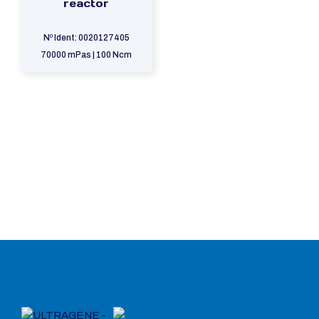
reactor
Nº Ident: 0020127405
70000 mPas | 100 Ncm