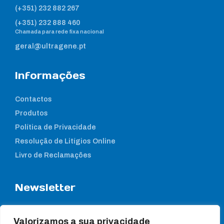
(+351) 232 882 267
(+351) 232 888 460
Chamada para rede fixa nacional
geral@ultragene.pt
Informações
Contactos
Produtos
Política de Privacidade
Resolução de Litígios Online
Livro de Reclamações
Newsletter
Subcreva a nossa newsletter para estar a par das nossas
notícias
Valorizamos a sua privacidade