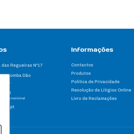
os
Informações
Contactos
 das Regueiras Nº17
Produtos
nta Comba Dão
Política de Privacidade
2 267
Resolução de Litígios Online
8 460
e fixa nacional
Livro de Reclamações
gene.pt