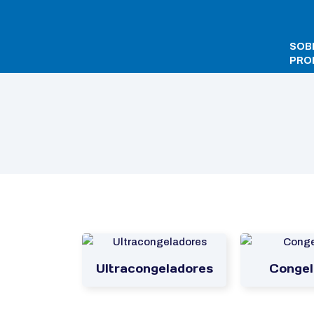
SOB
PRO
Início
/ Ultracongeladores e Frigoríficos
Ultracongeladores
Congel