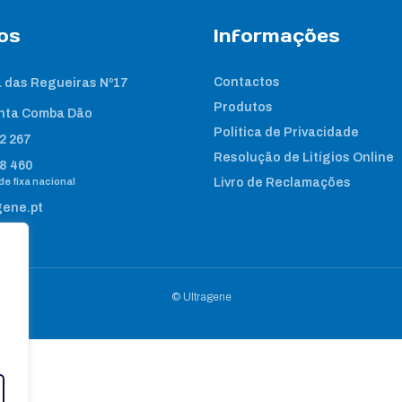
os
Informações
Contactos
 das Regueiras Nº17
Produtos
nta Comba Dão
Política de Privacidade
2 267
Resolução de Litígios Online
8 460
e fixa nacional
Livro de Reclamações
gene.pt
© Ultragene