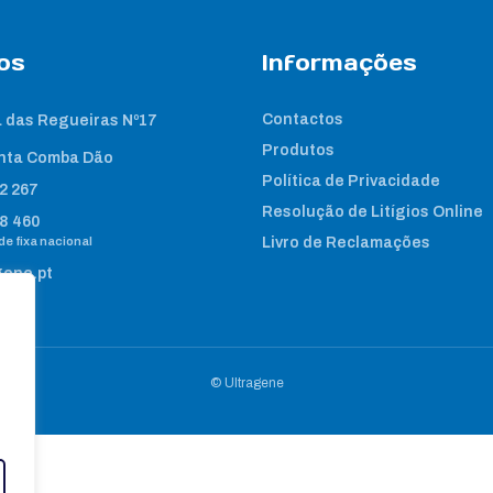
os
Informações
Contactos
 das Regueiras Nº17
Produtos
nta Comba Dão
Política de Privacidade
2 267
Resolução de Litígios Online
8 460
e fixa nacional
Livro de Reclamações
gene.pt
© Ultragene