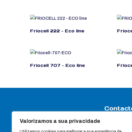
Friocell 222 – Eco line
Frioce
Friocell 707 – Eco line
Frioce
Contact
Valorizamos a sua privacidade
Rua Travessa
Apartado 7
Utilizamos cookies para melhorar a sua experiência de