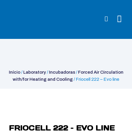
Início
/
Laboratory
/
Incubadoras
/
Forced Air Circulation with/for
Heating and Cooling
/ Friocell 222 – Evo line
Início
/
Laboratory
/
Incubadoras
/
Forced Air Circulation
with/for Heating and Cooling
/ Friocell 222 – Evo line
FRIOCELL 222 – EVO LINE