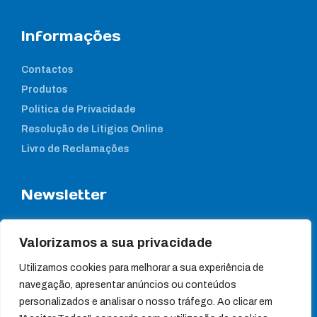
Informações
Contactos
Produtos
Política de Privacidade
Resolução de Litígios Online
Livro de Reclamações
Newsletter
Subcreva a nossa newsletter para estar a par das nossas
notícias
Valorizamos a sua privacidade
Utilizamos cookies para melhorar a sua experiência de
navegação, apresentar anúncios ou conteúdos
personalizados e analisar o nosso tráfego. Ao clicar em