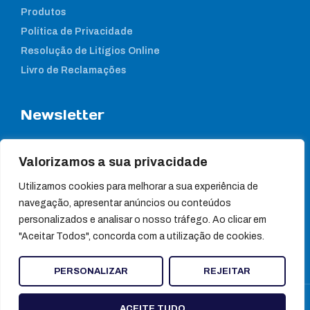
Produtos
Política de Privacidade
Resolução de Litígios Online
Livro de Reclamações
Newsletter
Subcreva a nossa newsletter para estar a par das nossas
notícias
Valorizamos a sua privacidade
Utilizamos cookies para melhorar a sua experiência de
navegação, apresentar anúncios ou conteúdos
personalizados e analisar o nosso tráfego. Ao clicar em
"Aceitar Todos", concorda com a utilização de cookies.
PERSONALIZAR
REJEITAR
© Ultragene
ACEITE TUDO