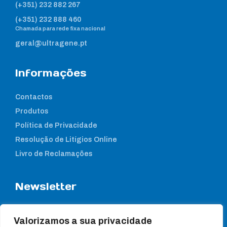
(+351) 232 882 267
(+351) 232 888 460
Chamada para rede fixa nacional
geral@ultragene.pt
Informações
Contactos
Produtos
Política de Privacidade
Resolução de Litígios Online
Livro de Reclamações
Newsletter
Subcreva a nossa newsletter para estar a par das nossas
notícias
Valorizamos a sua privacidade