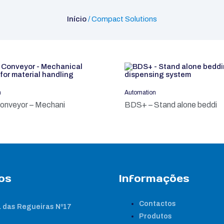
Início
/ Compact Solutions
n
Automation
onveyor – Mechani
BDS+ – Stand alone beddi
os
Informações
Contactos
 das Regueiras Nº17
Produtos