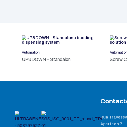
Automation
Automatio
UP&DOWN – Standalon
Screw C
Contact
Rua Travessa
Apartado 7