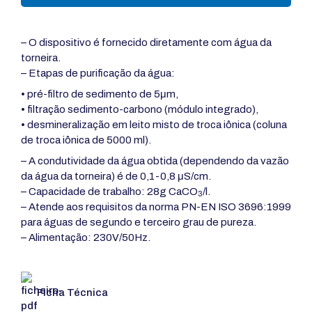
– O dispositivo é fornecido diretamente com água da
torneira.
– Etapas de purificação da água:
• pré-filtro de sedimento de 5μm,
• filtração sedimento-carbono (módulo integrado),
• desmineralização em leito misto de troca iônica (coluna
de troca iônica de 5000 ml).
– A condutividade da água obtida (dependendo da vazão
da água da torneira) é de 0,1-0,8
μS/cm.
– Capacidade de trabalho: 28g CaCO
/l.
3
– Atende aos requisitos da norma PN-EN ISO 3696:1999
para águas de segundo e terceiro grau de pureza.
– Alimentação: 230V/50Hz.
Ficha Técnica