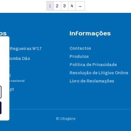
1
2
3
4
→
os
Informações
Contactos
 das Regueiras Nº17
Produtos
nta Comba Dão
Política de Privacidade
2 267
Resolução de Litígios Online
8 460
e fixa nacional
Livro de Reclamações
gene.pt
© Ultragene