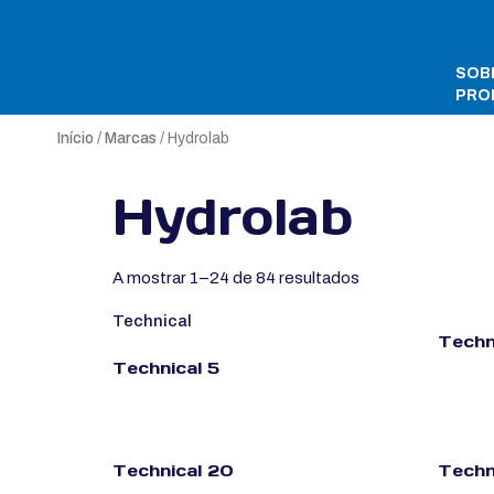
SOB
PRO
Início
/
Marcas
/ Hydrolab
Hydrolab
A mostrar 1–24 de 84 resultados
Technical
Techn
Technical 5
Technical 20
Techn