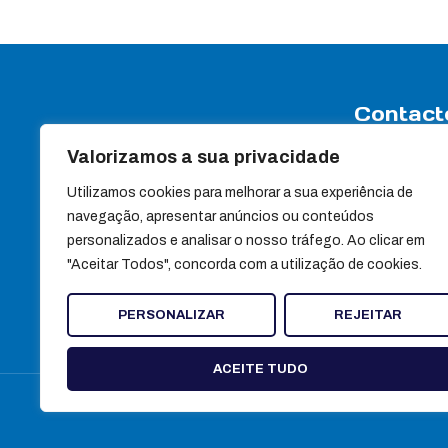
Contact
Valorizamos a sua privacidade
Rua Travessa
Apartado 7
Utilizamos cookies para melhorar a sua experiência de
3440-358 Sa
navegação, apresentar anúncios ou conteúdos
(+351) 232 88
personalizados e analisar o nosso tráfego. Ao clicar em
(+351) 232 88
"Aceitar Todos", concorda com a utilização de cookies.
Chamada para red
geral@ultra
PERSONALIZAR
REJEITAR
ACEITE TUDO