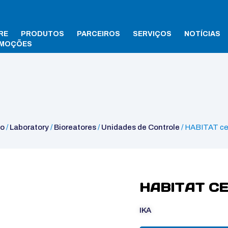
RE
PRODUTOS
PARCEIROS
SERVIÇOS
NOTÍCIAS
MOÇÕES
AT cell ctt
io
/
Laboratory
/
Bioreatores
/
Unidades de Controle
/ HABITAT cel
HABITAT CE
IKA