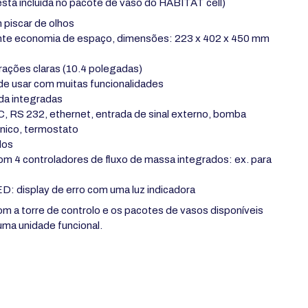
stá incluída no pacote de vaso do HABITAT cell)
piscar de olhos
te economia de espaço, dimensões: 223 x 402 x 450 mm
rações claras (10.4 polegadas)
l de usar com muitas funcionalidades
da integradas
, RS 232, ethernet, entrada de sinal externo, bomba
único, termostato
dos
m 4 controladores de fluxo de massa integrados: ex. para
D: display de erro com uma luz indicadora
m a torre de controlo e os pacotes de vasos disponíveis
a unidade funcional.