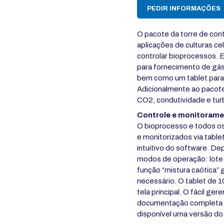
PEDIR INFORMAÇÕES
O pacote da torre de con
aplicações de culturas ce
controlar bioprocessos. 
para fornecimento de gás,
bem como um tablet para 
Adicionalmente ao pacot
CO2, condutividade e tur
Controle e monitoram
O bioprocesso e todos o
e monitorizados via tabl
intuitivo do software. De
modos de operação: lote,
função “mistura caótica” 
necessário. O tablet de 
tela principal. O fácil ge
documentação completa d
disponível uma versão do