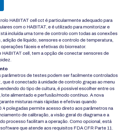
trolo HABITAT cell cct é particularmente adequado para
lulares com o HABITAT, e é utilizado para monitorizar e
Está incluída uma torre de controlo com todas as conexões
 adição de líquido, sensores e controlo de temperatura,
operações fáceis e efetivas do biorreator.
e HABITAT cell, tem a opção de conectar sensores de
bidez.
ento
s parâmetros de testes podem ser facilmente controlados
et, que é conectado à unidade de controlo graças ao menu
pendendo do tipo de cultura, é possível escolher entre os
 lote alimentado e perfusão/modo contínuo. A nova
garante misturas mais rápidas e efetivas quando
10.4 polegadas permite acesso direto aos parâmetros na
renciamento de calibração, a visão geral do diagrama e a
o processo facilitam a operação. Como opcional, está
 software que atende aos requisitos FDA CFR Parte 11.