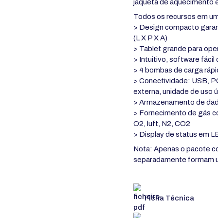
jaqueta de aquecimento e
Todos os recursos em um 
> Design compacto garan
(L X P X A)
> Tablet grande para ope
> Intuitivo, software fáci
> 4 bombas de carga rápi
> Conectividade: USB, PC
externa, unidade de uso 
> Armazenamento de da
> Fornecimento de gás co
O2, luft, N2, CO2
> Display de status em LE
Nota: Apenas o pacote co
separadamente formam um
Ficha Técnica