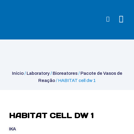
Início
/
Laboratory
/
Bioreatores
/
Pacote de Vasos de
Reação
/ HABITAT cell dw 1
Início
/
Laboratory
/
Bioreatores
/
Pacote de Vasos de
Reação
/ HABITAT cell dw 1
HABITAT CELL DW 1
IKA