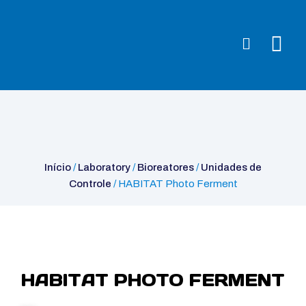
Início
/
Laboratory
/
Bioreatores
/
Unidades de Controle
/ HABITAT
Photo Ferment
Início
/
Laboratory
/
Bioreatores
/
Unidades de
Controle
/ HABITAT Photo Ferment
HABITAT PHOTO FERMENT