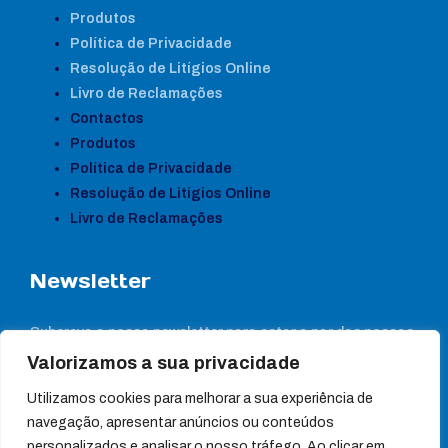
Produtos
Política de Privacidade
Resolução de Litígios Online
Livro de Reclamações
Contactos
Produtos
Política de Privacidade
Resolução de Litígios Online
Livro de Reclamações
Newsletter
Subcreva a nossa newsletter para estar a par das nossas
notícias
Valorizamos a sua privacidade
Utilizamos cookies para melhorar a sua experiência de
navegação, apresentar anúncios ou conteúdos
personalizados e analisar o nosso tráfego. Ao clicar em