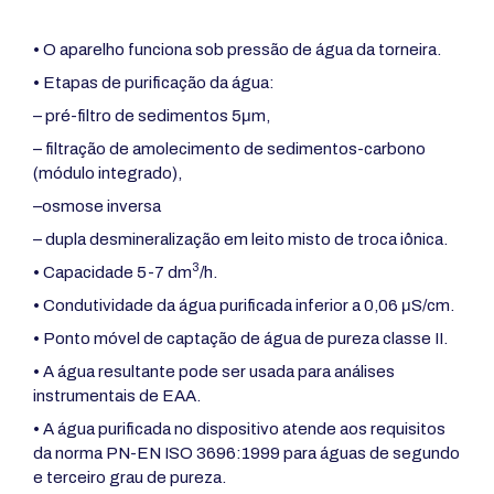
• O aparelho funciona sob pressão de água da torneira.
• Etapas de purificação da água:
– pré-filtro de sedimentos 5μm,
– filtração de amolecimento de sedimentos-carbono
(módulo integrado),
–osmose inversa
– dupla desmineralização em leito misto de troca iônica.
3
• Capacidade 5-7 dm
/h.
• Condutividade da água purificada inferior a 0,06 μS/cm.
• Ponto móvel de captação de água de pureza classe II.
• A água resultante pode ser usada para análises
instrumentais de EAA.
• A água purificada no dispositivo atende aos requisitos
da norma PN-EN ISO 3696:1999 para águas de segundo
e terceiro grau de pureza.