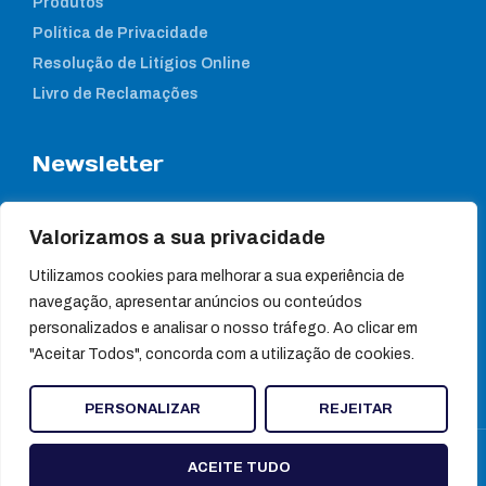
Produtos
Política de Privacidade
Resolução de Litígios Online
Livro de Reclamações
Newsletter
Subcreva a nossa newsletter para estar a par das nossas
notícias
Valorizamos a sua privacidade
Utilizamos cookies para melhorar a sua experiência de
navegação, apresentar anúncios ou conteúdos
personalizados e analisar o nosso tráfego. Ao clicar em
"Aceitar Todos", concorda com a utilização de cookies.
PERSONALIZAR
REJEITAR
© Ultragene
ACEITE TUDO