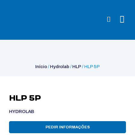
Início
/
Hydrolab
/
HLP
/ HLP 5P
Início
/
Hydrolab
/
HLP
/ HLP 5P
HLP 5P
HYDROLAB
PEDIR INFORMAÇÕES