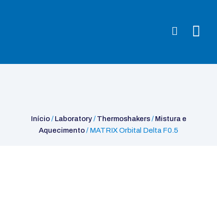
Início
/
Laboratory
/
Thermoshakers
/
Mistura e
Aquecimento
/ MATRIX Orbital Delta F0.5
Início
/
Laboratory
/
Thermoshakers
/
Mistura e
Aquecimento
/ MATRIX Orbital Delta F0.5