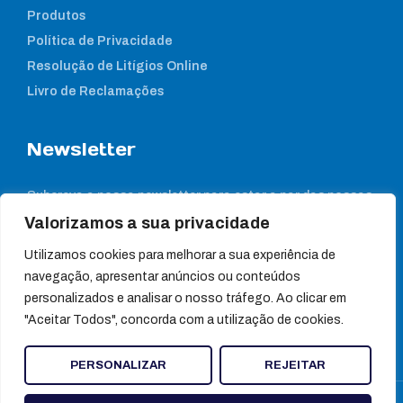
Produtos
Política de Privacidade
Resolução de Litígios Online
Livro de Reclamações
Newsletter
Subcreva a nossa newsletter para estar a par das nossas
notícias
Valorizamos a sua privacidade
Utilizamos cookies para melhorar a sua experiência de
navegação, apresentar anúncios ou conteúdos
personalizados e analisar o nosso tráfego. Ao clicar em
"Aceitar Todos", concorda com a utilização de cookies.
PERSONALIZAR
REJEITAR