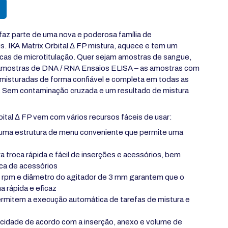
 faz parte de uma nova e poderosa família de
s. IKA Matrix Orbital Δ FP mistura, aquece e tem um
lacas de microtitulação. Quer sejam amostras de sangue,
amostras de DNA / RNA Ensaios ELISA – as amostras com
misturadas de forma confiável e completa em todas as
o. Sem contaminação cruzada e um resultado de mistura
bital Δ FP vem com vários recursos fáceis de usar:
 uma estrutura de menu conveniente que permite uma
ra troca rápida e fácil de inserções e acessórios, bem
a de acessórios
 rpm e diâmetro do agitador de 3 mm garantem que o
a rápida e eficaz
rmitem a execução automática de tarefas de mistura e
locidade de acordo com a inserção, anexo e volume de