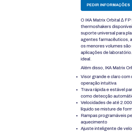
PEDIR INFORMAÇÕES
O IKA Matrix Orbital Δ FP
thermoshakers disponívei
suporte universal para p
agentes farmacêuticos, 
os menores volumes são 
aplicações de laboratóri
ideal.
Além disso, IKA Matrix Or
Visor grande e claro com
operação intuitiva
Trava rápida e estável pa
como detecção automátic
Velocidades de até 2.000
líquido se misture de form
Rampas programáveis ​​pe
aquecimento
Ajuste inteligente de ve