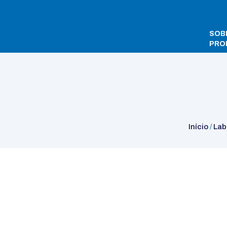
SOB
PRO
Início
/
Laboratory
/
Thermoshakers
/
Mistura e Aquecimento
/ 
Início
/
Lab