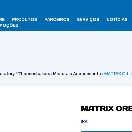
RE
PRODUTOS
PARCEIROS
SERVIÇOS
NOTÍCIAS
MOÇÕES
MATRIX Orbital Delta FP
oratory
/
Thermoshakers
/
Mistura e Aquecimento
/ MATRIX Orbit
MATRIX ORB
IKA