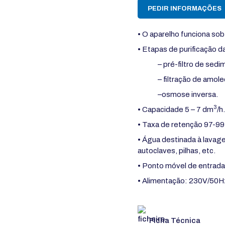
PEDIR INFORMAÇÕES
• O aparelho funciona sob
• Etapas de purificação d
– pré-filtro de sed
– filtração de amo
–osmose inversa.
3
• Capacidade 5 – 7 dm
/h.
• Taxa de retenção 97-9
• Água destinada à lavage
autoclaves, pilhas, etc.
• Ponto móvel de entrada
• Alimentação: 230V/50H
Ficha Técnica