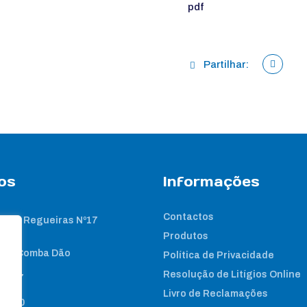
Partilhar:
os
Informações
Contactos
 das Regueiras Nº17
Produtos
nta Comba Dão
Política de Privacidade
Resolução de Litígios Online
2 267
Livro de Reclamações
8 460