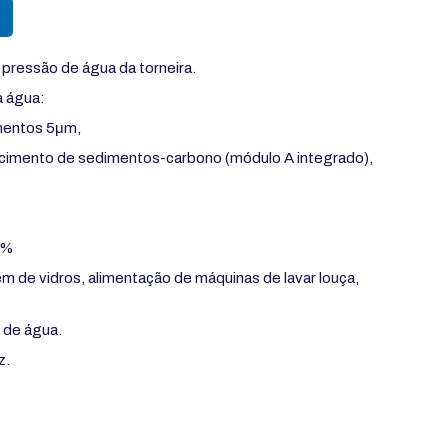
 pressão de água da torneira.
a água:
imentos 5μm,
lecimento de sedimentos-carbono (módulo A integrado),
9%
m de vidros, alimentação de máquinas de lavar louça,
 de água.
z.