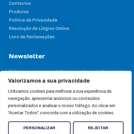
Contactos
Produtos
Política de Privacidade
Resolução de Litígios Online
Livro de Reclamações
Newsletter
Subcreva a nossa newsletter para estar a par das nossas
notícias
Valorizamos a sua privacidade
Utilizamos cookies para melhorar a sua experiência de
navegação, apresentar anúncios ou conteúdos
personalizados e analisar o nosso tráfego. Ao clicar em
"Aceitar Todos", concorda com a utilização de cookies.
PERSONALIZAR
REJEITAR