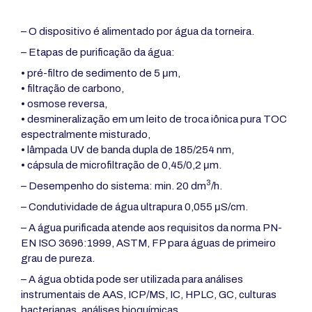
– O dispositivo é alimentado por água da torneira.
– Etapas de purificação da água:
• pré-filtro de sedimento de 5 μm,
• filtração de carbono
,
• osmose reversa,
• desmineralização em um leito de troca iônica pura TOC
espectralmente misturado,
• lâmpada UV de banda dupla de 185/254 nm,
• cápsula de microfiltração de 0,45/0,2 μm.
3
– Desempenho do sistema: min. 20 dm
/h.
– Condutividade de água ultrapura 0,055
μ
S/cm.
– A água purificada atende aos requisitos da norma PN-
EN ISO 3696:1999, ASTM, FP para águas de primeiro
grau de pureza.
– A água obtida pode ser utilizada para análises
instrumentais de AAS, ICP/MS, IC, HPLC, GC, culturas
bacterianas, análises bioquímicas.