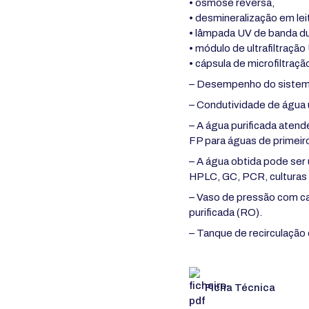
• osmose reversa,
• desmineralização em le
• lâmpada UV de banda d
• módulo de ultrafiltração
• cápsula de microfiltraçã
– Desempenho do sistema
– Condutividade de água 
– A água purificada ate
FP para águas de primeir
– A água obtida pode ser 
HPLC, GC, PCR, culturas b
– Vaso de pressão com c
purificada (RO).
– Tanque de recirculação
Ficha Técnica