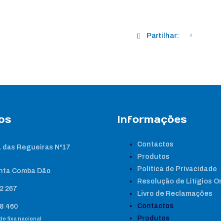
Partilhar:
os
Informações
Contactos
 das Regueiras Nº17
Produtos
Política de Privacidade
nta Comba Dão
Resolução de Litígios O
2 267
Livro de Reclamações
Contactos
8 460
Produtos
e fixa nacional