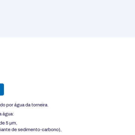
ado por água da torneira.
a água:
 de 5 μm,
ciante de sedimento-carbono),