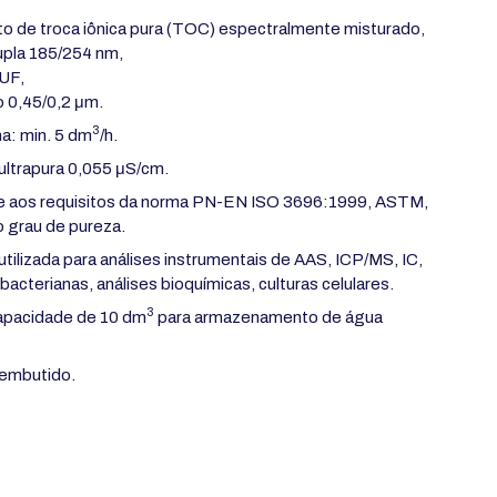
ito de troca iônica pura (TOC) espectralmente misturado,
upla 185/254 nm,
 UF,
o 0,45/0,2 μm.
3
: min. 5 dm
/h.
ultrapura 0,055
μ
S/cm.
nde aos requisitos da norma PN-EN ISO 3696:1999, ASTM,
o grau de pureza.
utilizada para análises instrumentais de AAS, ICP/MS, IC,
acterianas, análises bioquímicas, culturas celulares.
3
apacidade de 10 dm
para armazenamento de água
 embutido.