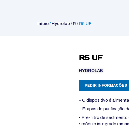
Início
/
Hydrolab
/
R
/ R5 UF
R5 UF
HYDROLAB
PEDIR INFORMAÇÕES
– O dispositivo é aliment
– Etapas de purificação d
• Pré-filtro de sedimento
• módulo integrado (ama