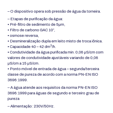
– O dispositivo opera sob pressão de água da torneira.
– Etapas de purificação da água:
• Pré-filtro de sedimento de 5μm,
•
Filtro de carbono GAC 10″,
• osmose reversa,
• Desmineralização dupla em leito misto de troca iônica.
3
• Capacidade 40 – 42 dm
/h.
• Condutividade da água purificada min. 0,06 μS/cm com
valores de condutividade ajustáveis variando de 0,06
μS/cm a 15 μS/cm.
• Ponto móvel de entrada de água – segunda/terceira
classe de pureza de acordo com a norma PN-EN ISO
3696:1999.
– A água atende aos requisitos da norma PN-EN ISO
3696:1999 para águas de segundo e terceiro grau de
pureza
– Alimentação: 230V/50Hz.