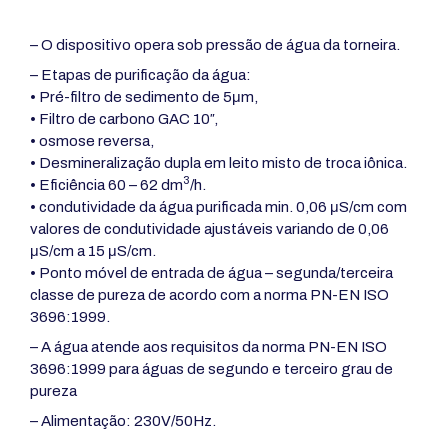
– O dispositivo opera sob pressão de água da torneira.
– Etapas de purificação da água:
• Pré-filtro de sedimento de 5μm,
•
Filtro de carbono GAC 10″,
• osmose reversa,
• Desmineralização dupla em leito misto de troca iônica.
3
• Eficiência 60 – 62 dm
/h.
• condutividade da água purificada min. 0,06 μS/cm com
valores de condutividade ajustáveis variando de 0,06
μS/cm a 15 μS/cm.
• Ponto móvel de entrada de água – segunda/terceira
classe de pureza de acordo com a norma PN-EN ISO
3696:1999.
– A água atende aos requisitos da norma PN-EN ISO
3696:1999 para águas de segundo e terceiro grau de
pureza
– Alimentação: 230V/50Hz.