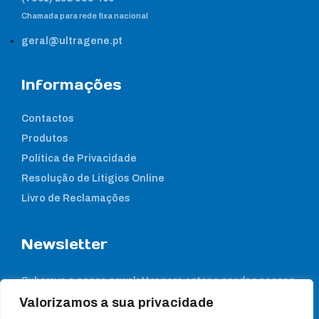
Chamada para rede fixa nacional
geral@ultragene.pt
Informações
Contactos
Produtos
Política de Privacidade
Resolução de Litígios Online
Livro de Reclamações
Newsletter
Subcreva a nossa newsletter para estar a par das nossas
notícias
Valorizamos a sua privacidade