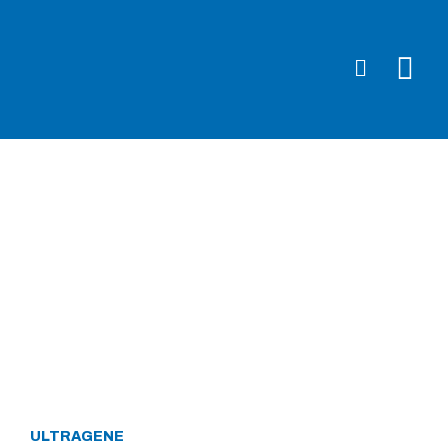
Slide Heading
Lorem ipsum dolor sit amet, consectetur adipiscing elit. Ut elit
tellus, luctus nec ullamcorper mattis, pulvinar dapibus leo.
CLICK HERE
ULTRAGENE